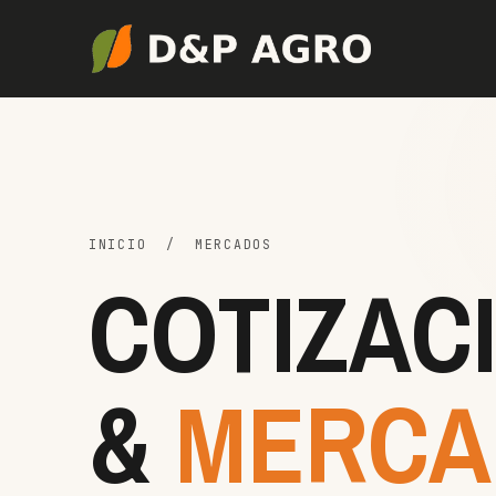
INICIO
/ MERCADOS
COTIZAC
&
MERCA