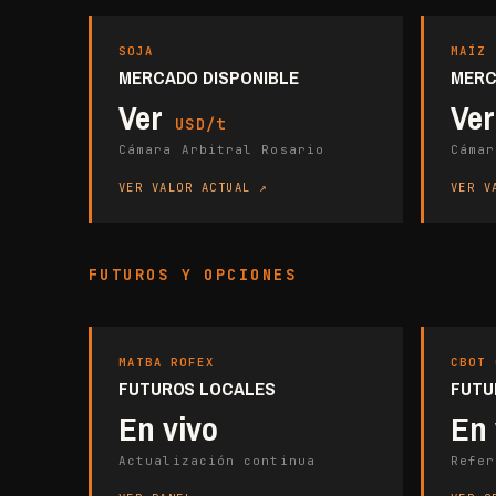
SOJA
MAÍZ
MERCADO DISPONIBLE
MERC
Ver
Ve
USD/t
Cámara Arbitral Rosario
Cámar
VER VALOR ACTUAL
VER V
FUTUROS Y OPCIONES
MATBA ROFEX
CBOT 
FUTUROS LOCALES
FUTU
En vivo
En 
Actualización continua
Refer