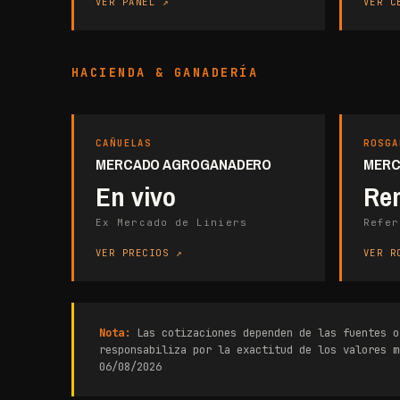
VER PANEL
VER C
HACIENDA & GANADERÍA
CAÑUELAS
ROSGA
MERCADO AGROGANADERO
MERC
En vivo
Re
Ex Mercado de Liniers
Refer
VER PRECIOS
VER R
Nota:
Las cotizaciones dependen de las fuentes o
responsabiliza por la exactitud de los valores m
06/08/2026