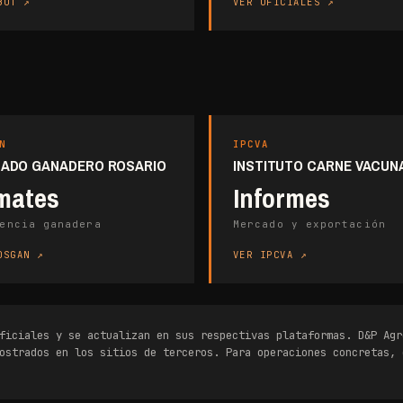
BOT
VER OFICIALES
N
IPCVA
ADO GANADERO ROSARIO
INSTITUTO CARNE VACUN
mates
Informes
encia ganadera
Mercado y exportación
OSGAN
VER IPCVA
ficiales y se actualizan en sus respectivas plataformas. D&P Agr
ostrados en los sitios de terceros. Para operaciones concretas, 