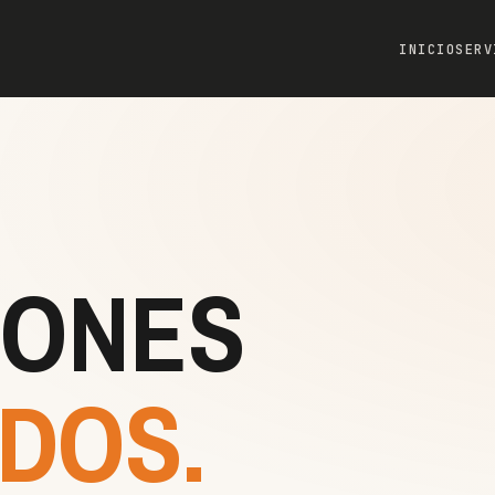
INICIO
SERV
IONES
DOS.